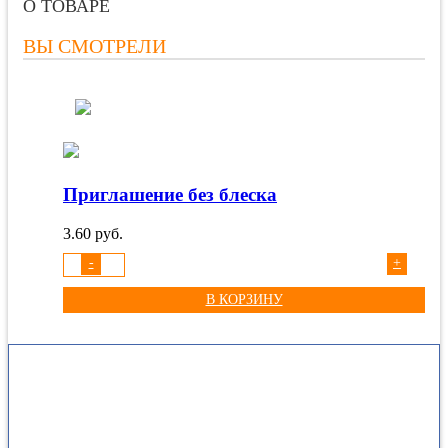
О ТОВАРЕ
ВЫ СМОТРЕЛИ
Приглашение без блеска
3.60
руб.
-
+
В КОРЗИНУ
МАГАЗИН “РАДУГА”
В нашей жизни есть немало поводов для того, чтобы дарить и
получать подарки. Интернет-магазин сувениров и подарков Радуга