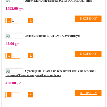
Ангел Мальчик/Венера ЗОЛОТО ГИГАНТ гипс
1595.00
руб.
В КОРЗИНУ
-
+
Зажим/Резинка БАНТ,МЕХ 2*10шт/уп
42.00
руб.
В КОРЗИНУ
-
+
Сувенир НГ Гном с подсветкой/Гном с подсветкой
Вязаный/Гном шкатулка/Гном пайетки
420.00
руб.
В КОРЗИНУ
-
+