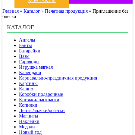
КОНТАКТЫ
Главная
»
Каталог
»
Печатная продукция
»
Приглашение без
блеска
КАТАЛОГ
Ангелы
Банты
Батарейки
Вазы
Гирлянды
Игрушка мягкая
Календари
Карнавально-праздничная продукция
Картины
Кашпо
Коробки подарочные
Книжки/ раскраски
Копилки
Ленты/значки/розетки
Магниты
Наклейки
Медали
Новый год