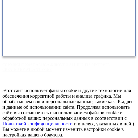
+7(953)947-03-69
770369@mail.ru
г.Киров, ул Воровского 111В
* На сайте указаны оптовые цены, доступные при заказае
товаров на сумму свыше 1000р.
COPYRIGHT 2016 RADUGA-KIROV.RU ALL RIGHTS RESERVED
CREATED BY ATLANTISWEB
Этот сайт использует файлы cookie и другие технологии для
обеспечения корректной работы и анализа трафика. Мы
обрабатываем ваши персональные данные, такие как IP-адрес
и данные об использовании сайта. Продолжая использовать
сайт, вы соглашаетесь с использованием файлов cookie и
обработкой ваших персональных данных в соответствии с
Политикой конфиденциальности
и в целях, указанных в ней.)
Вы можете в любой момент изменить настройки cookie в
настройках вашего браузера.