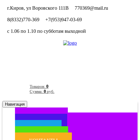
г.Киров, ул Воровского 111В
770369@mail.ru
8(8332)770-369
+7(953)947-03-69
с 1.06 по 1.10 по субботам выходной
Товаров:
0
Сумма:
0
руб.
Навигация
ГЛАВНАЯ
КАТАЛОГ
АКЦИИ
НОВОСТИ