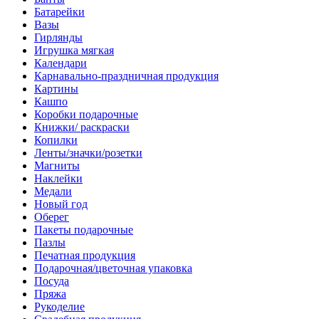
Батарейки
Вазы
Гирлянды
Игрушка мягкая
Календари
Карнавально-праздничная продукция
Картины
Кашпо
Коробки подарочные
Книжки/ раскраски
Копилки
Ленты/значки/розетки
Магниты
Наклейки
Медали
Новый год
Оберег
Пакеты подарочные
Пазлы
Печатная продукция
Подарочная/цветочная упаковка
Посуда
Пряжа
Рукоделие