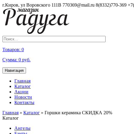
г.Киров, ул Воровского 111В
770369@mail.ru
8(8332)770-369
+7
Товаров:
0
Сумма:
0
руб.
Навигация
Главная
Каталог
Акции
Новости
Контакты
Главная
»
Каталог
»
Горшки керамика СКИДКА 20%
Каталог
Ангелы
Банты