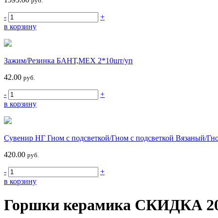
руб.
-
+
в корзину
Зажим/Резинка БАНТ,МЕХ 2*10шт/уп
42.00
руб.
-
+
в корзину
Сувенир НГ Гном с подсветкой/Гном с подсветкой Вязаный/Гн
420.00
руб.
-
+
в корзину
Горшки керамика СКИДКА 