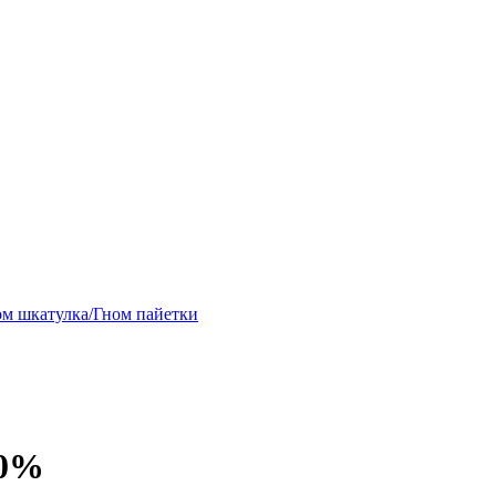
ом шкатулка/Гном пайетки
20%