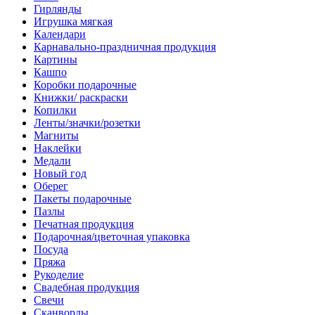
Гирлянды
Игрушка мягкая
Календари
Карнавально-праздничная продукция
Картины
Кашпо
Коробки подарочные
Книжки/ раскраски
Копилки
Ленты/значки/розетки
Магниты
Наклейки
Медали
Новый год
Оберег
Пакеты подарочные
Пазлы
Печатная продукция
Подарочная/цветочная упаковка
Посуда
Пряжа
Рукоделие
Свадебная продукция
Свечи
Сканворды