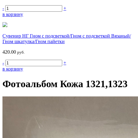
-
+
в корзину
Сувенир НГ Гном с подсветкой/Гном с подсветкой Вязаный/
Гном шкатулка/Гном пайетки
420.00
руб.
-
+
в корзину
Фотоальбом Кожа 1321,1323